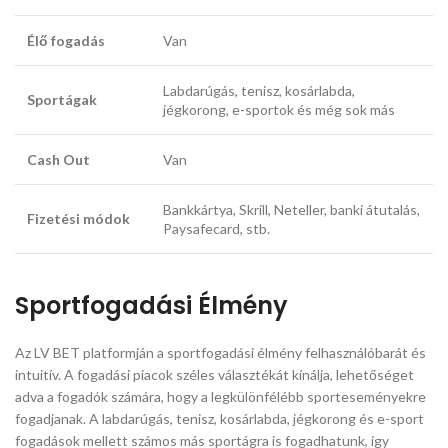
Élő fogadás
Van
Labdarúgás, tenisz, kosárlabda,
Sportágak
jégkorong, e-sportok és még sok más
Cash Out
Van
Bankkártya, Skrill, Neteller, banki átutalás,
Fizetési módok
Paysafecard, stb.
Sportfogadási Élmény
Az LV BET platformján a sportfogadási élmény felhasználóbarát és
intuitív. A fogadási piacok széles választékát kínálja, lehetőséget
adva a fogadók számára, hogy a legkülönfélébb sporteseményekre
fogadjanak. A labdarúgás, tenisz, kosárlabda, jégkorong és e-sport
fogadások mellett számos más sportágra is fogadhatunk, így