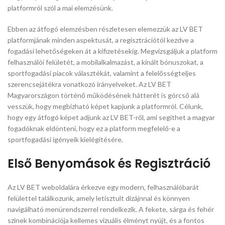
platformról szól a mai elemzésünk.
Ebben az átfogó elemzésben részletesen elemezzük az LV BET
platformjának minden aspektusát, a regisztrációtól kezdve a
fogadási lehetőségeken át a kifizetésekig. Megvizsgáljuk a platform
felhasználói felületét, a mobilalkalmazást, a kínált bónuszokat, a
sportfogadási piacok választékát, valamint a felelősségteljes
szerencsejátékra vonatkozó irányelveket. Az LV BET
Magyarországon történő működésének hátterét is górcső alá
vesszük, hogy megbízható képet kapjunk a platformról. Célunk,
hogy egy átfogó képet adjunk az LV BET-ről, ami segíthet a magyar
fogadóknak eldönteni, hogy ez a platform megfelelő-e a
sportfogadási igényeik kielégítésére.
Első Benyomások és Regisztráció
Az LV BET weboldalára érkezve egy modern, felhasználóbarát
felülettel találkozunk, amely letisztult dizájnnal és könnyen
navigálható menürendszerrel rendelkezik. A fekete, sárga és fehér
színek kombinációja kellemes vizuális élményt nyújt, és a fontos