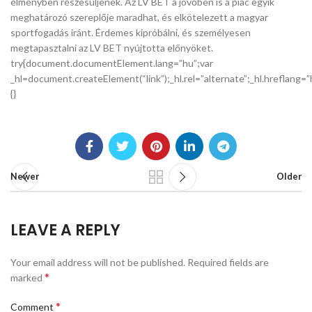
élményben részesüljenek. Az LV BET a jövőben is a piac egyik
meghatározó szereplője maradhat, és elkötelezett a magyar
sportfogadás iránt. Érdemes kipróbálni, és személyesen
megtapasztalni az LV BET nyújtotta előnyöket.
try{document.documentElement.lang=”hu”;var
_hl=document.createElement(“link”);_hl.rel=”alternate”;_hl.hreflang=
{}
Newer
Older
LEAVE A REPLY
Your email address will not be published.
Required fields are
*
marked
*
Comment