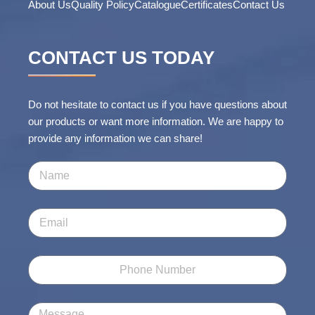
About Us
Quality Policy
Catalogue
Certificates
Contact Us
CONTACT US TODAY
Do not hesitate to contact us if you have questions about
our products or want more information. We are happy to
provide any information we can share!