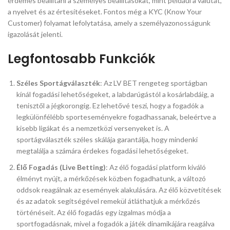
érdemes beállítani a személyes beállításokat, mint például a valutát,
a nyelvet és az értesítéseket. Fontos még a KYC (Know Your
Customer) folyamat lefolytatása, amely a személyazonosságunk
igazolását jelenti.
Legfontosabb Funkciók
Széles Sportágválaszték
: Az LV BET rengeteg sportágban
kínál fogadási lehetőségeket, a labdarúgástól a kosárlabdáig, a
tenisztől a jégkorongig. Ez lehetővé teszi, hogy a fogadók a
legkülönfélébb sporteseményekre fogadhassanak, beleértve a
kisebb ligákat és a nemzetközi versenyeket is. A
sportágválaszték széles skálája garantálja, hogy mindenki
megtalálja a számára érdekes fogadási lehetőségeket.
Élő Fogadás (Live Betting)
: Az élő fogadási platform kiváló
élményt nyújt, a mérkőzések közben fogadhatunk, a változó
oddsok reagálnak az események alakulására. Az élő közvetítések
és az adatok segítségével remekül átláthatjuk a mérkőzés
történéseit. Az élő fogadás egy izgalmas módja a
sportfogadásnak, mivel a fogadók a játék dinamikájára reagálva