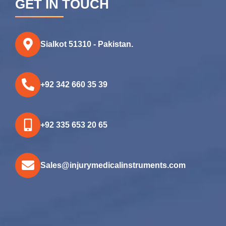
GET IN TOUCH
Sialkot 51310 - Pakistan.
+92 342 660 35 39
+92 335 653 20 65
Sales@injurymedicalinstruments.com