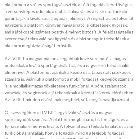
platformon a széles sportágválaszték, az élő fogadási lehetőségek,
a versenyképes oddsok, a mobilalkalmazás és a cash out funkció
garantálják a kiváló sportfogadási élményt. A regisztrációs folyamat
egyszerű, a platform könnyen navigálható, a kifizetések gyorsak,
ami a játékosok számára pozitív élményt biztosít. A felelősségteljes
szerencsejátékra való odafigyelés és a biztonsági intézkedések a
platform megbízhatóságát erősítik.
Az LV BET a magyar piacon a legjobbak közé sorolható, a magas
oddsokkal, a kiváló sportág-kínálattal, és a nagyszerű felhasználói
élménnyel. A platformot ajánljuk a kezdő és a tapasztalt játékosok
számára is. Ajánljuk a platformot a mobil fogadást kedvelők számára
is, a mobilalkalmazás tökéletesen funkcionál. A bónuszajánlatok
vonzóak, és segítenek a játékosoknak a kezdeti sikerek elérésében.
Az LV BET minden elvárásnak megfelel, sőt, meg is haladja azokat.
Összességében az LV BET egy kiváló választás a magyar
sportfogadók számára. A platform megbízható, biztonságos, és a
felhasználói élmény is kiváló. A folyamatosan fejlődő kínálat és az új
funkciók garantálják, hogy a fogadók mindig a legjobb fogadási