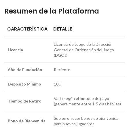
Resumen de la Plataforma
CARACTERÍSTICA
DETALLE
Licencia de Juego de la Dirección
Licencia
General de Ordenación del Juego
(DGOJ)
Año de Fundación
Reciente
Depósito Mínimo
10€
Varía según el método de pago
Tiempo de Retiro
(generalmente entre 1-5 días hábiles)
Suelen ofrecer bonos de bienvenida
Bono de Bienvenida
para nuevos jugadores