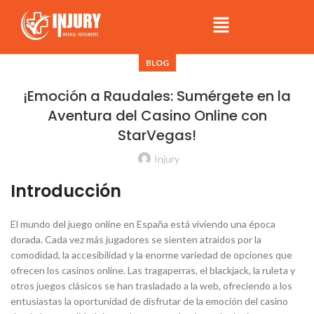
BLOG
¡Emoción a Raudales: Sumérgete en la
Aventura del Casino Online con
StarVegas!
Injury
Introducción
El mundo del juego online en España está viviendo una época
dorada. Cada vez más jugadores se sienten atraídos por la
comodidad, la accesibilidad y la enorme variedad de opciones que
ofrecen los casinos online. Las tragaperras, el blackjack, la ruleta y
otros juegos clásicos se han trasladado a la web, ofreciendo a los
entusiastas la oportunidad de disfrutar de la emoción del casino