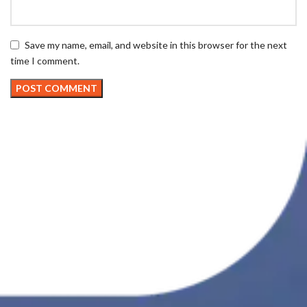
Save my name, email, and website in this browser for the next
time I comment.