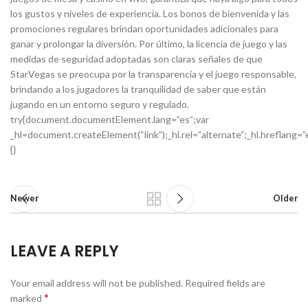
los gustos y niveles de experiencia. Los bonos de bienvenida y las
promociones regulares brindan oportunidades adicionales para
ganar y prolongar la diversión. Por último, la licencia de juego y las
medidas de seguridad adoptadas son claras señales de que
StarVegas se preocupa por la transparencia y el juego responsable,
brindando a los jugadores la tranquilidad de saber que están
jugando en un entorno seguro y regulado.
try{document.documentElement.lang=”es”;var
_hl=document.createElement(“link”);_hl.rel=”alternate”;_hl.hreflang=
{}
Newer
Older
LEAVE A REPLY
Your email address will not be published.
Required fields are
*
marked