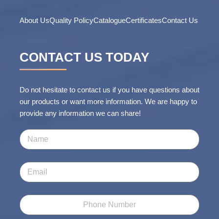
About Us
Quality Policy
Catalogue
Certificates
Contact Us
CONTACT US TODAY
Do not hesitate to contact us if you have questions about
our products or want more information. We are happy to
provide any information we can share!