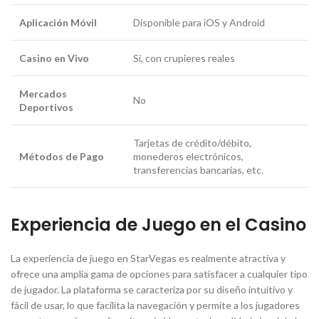
Aplicación Móvil
Disponible para iOS y Android
Casino en Vivo
Sí, con crupieres reales
Mercados
No
Deportivos
Tarjetas de crédito/débito,
Métodos de Pago
monederos electrónicos,
transferencias bancarias, etc.
Experiencia de Juego en el Casino
La experiencia de juego en StarVegas es realmente atractiva y
ofrece una amplia gama de opciones para satisfacer a cualquier tipo
de jugador. La plataforma se caracteriza por su diseño intuitivo y
fácil de usar, lo que facilita la navegación y permite a los jugadores