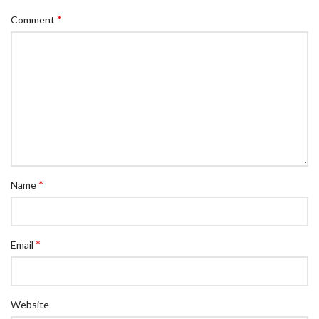
*
Comment
*
Name
*
Email
Website