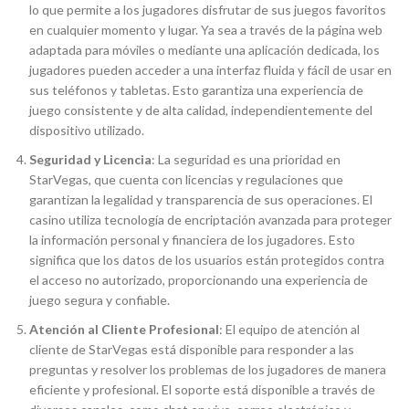
lo que permite a los jugadores disfrutar de sus juegos favoritos
en cualquier momento y lugar. Ya sea a través de la página web
adaptada para móviles o mediante una aplicación dedicada, los
jugadores pueden acceder a una interfaz fluida y fácil de usar en
sus teléfonos y tabletas. Esto garantiza una experiencia de
juego consistente y de alta calidad, independientemente del
dispositivo utilizado.
Seguridad y Licencia
: La seguridad es una prioridad en
StarVegas, que cuenta con licencias y regulaciones que
garantizan la legalidad y transparencia de sus operaciones. El
casino utiliza tecnología de encriptación avanzada para proteger
la información personal y financiera de los jugadores. Esto
significa que los datos de los usuarios están protegidos contra
el acceso no autorizado, proporcionando una experiencia de
juego segura y confiable.
Atención al Cliente Profesional
: El equipo de atención al
cliente de StarVegas está disponible para responder a las
preguntas y resolver los problemas de los jugadores de manera
eficiente y profesional. El soporte está disponible a través de