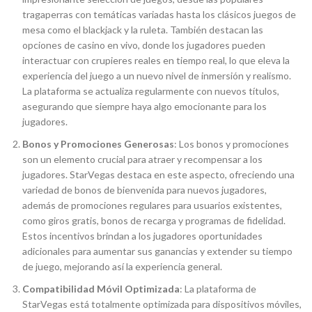
tragaperras con temáticas variadas hasta los clásicos juegos de
mesa como el blackjack y la ruleta. También destacan las
opciones de casino en vivo, donde los jugadores pueden
interactuar con crupieres reales en tiempo real, lo que eleva la
experiencia del juego a un nuevo nivel de inmersión y realismo.
La plataforma se actualiza regularmente con nuevos títulos,
asegurando que siempre haya algo emocionante para los
jugadores.
Bonos y Promociones Generosas
: Los bonos y promociones
son un elemento crucial para atraer y recompensar a los
jugadores. StarVegas destaca en este aspecto, ofreciendo una
variedad de bonos de bienvenida para nuevos jugadores,
además de promociones regulares para usuarios existentes,
como giros gratis, bonos de recarga y programas de fidelidad.
Estos incentivos brindan a los jugadores oportunidades
adicionales para aumentar sus ganancias y extender su tiempo
de juego, mejorando así la experiencia general.
Compatibilidad Móvil Optimizada
: La plataforma de
StarVegas está totalmente optimizada para dispositivos móviles,