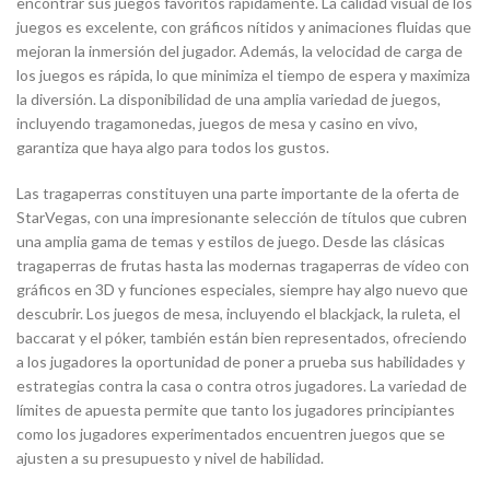
encontrar sus juegos favoritos rápidamente. La calidad visual de los
juegos es excelente, con gráficos nítidos y animaciones fluidas que
mejoran la inmersión del jugador. Además, la velocidad de carga de
los juegos es rápida, lo que minimiza el tiempo de espera y maximiza
la diversión. La disponibilidad de una amplia variedad de juegos,
incluyendo tragamonedas, juegos de mesa y casino en vivo,
garantiza que haya algo para todos los gustos.
Las tragaperras constituyen una parte importante de la oferta de
StarVegas, con una impresionante selección de títulos que cubren
una amplia gama de temas y estilos de juego. Desde las clásicas
tragaperras de frutas hasta las modernas tragaperras de vídeo con
gráficos en 3D y funciones especiales, siempre hay algo nuevo que
descubrir. Los juegos de mesa, incluyendo el blackjack, la ruleta, el
baccarat y el póker, también están bien representados, ofreciendo
a los jugadores la oportunidad de poner a prueba sus habilidades y
estrategias contra la casa o contra otros jugadores. La variedad de
límites de apuesta permite que tanto los jugadores principiantes
como los jugadores experimentados encuentren juegos que se
ajusten a su presupuesto y nivel de habilidad.