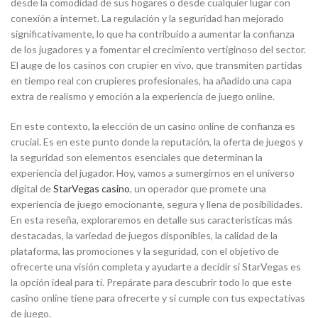
desde la comodidad de sus hogares o desde cualquier lugar con
conexión a internet. La regulación y la seguridad han mejorado
significativamente, lo que ha contribuido a aumentar la confianza
de los jugadores y a fomentar el crecimiento vertiginoso del sector.
El auge de los casinos con crupier en vivo, que transmiten partidas
en tiempo real con crupieres profesionales, ha añadido una capa
extra de realismo y emoción a la experiencia de juego online.
En este contexto, la elección de un casino online de confianza es
crucial. Es en este punto donde la reputación, la oferta de juegos y
la seguridad son elementos esenciales que determinan la
experiencia del jugador. Hoy, vamos a sumergirnos en el universo
digital de
StarVegas casino
, un operador que promete una
experiencia de juego emocionante, segura y llena de posibilidades.
En esta reseña, exploraremos en detalle sus características más
destacadas, la variedad de juegos disponibles, la calidad de la
plataforma, las promociones y la seguridad, con el objetivo de
ofrecerte una visión completa y ayudarte a decidir si StarVegas es
la opción ideal para ti. Prepárate para descubrir todo lo que este
casino online tiene para ofrecerte y si cumple con tus expectativas
de juego.