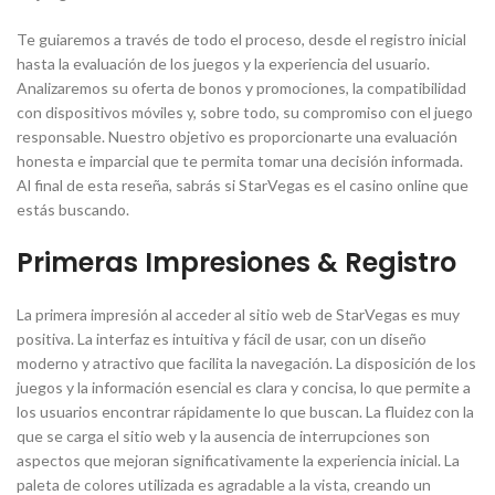
Te guiaremos a través de todo el proceso, desde el registro inicial
hasta la evaluación de los juegos y la experiencia del usuario.
Analizaremos su oferta de bonos y promociones, la compatibilidad
con dispositivos móviles y, sobre todo, su compromiso con el juego
responsable. Nuestro objetivo es proporcionarte una evaluación
honesta e imparcial que te permita tomar una decisión informada.
Al final de esta reseña, sabrás si StarVegas es el casino online que
estás buscando.
Primeras Impresiones & Registro
La primera impresión al acceder al sitio web de StarVegas es muy
positiva. La interfaz es intuitiva y fácil de usar, con un diseño
moderno y atractivo que facilita la navegación. La disposición de los
juegos y la información esencial es clara y concisa, lo que permite a
los usuarios encontrar rápidamente lo que buscan. La fluidez con la
que se carga el sitio web y la ausencia de interrupciones son
aspectos que mejoran significativamente la experiencia inicial. La
paleta de colores utilizada es agradable a la vista, creando un